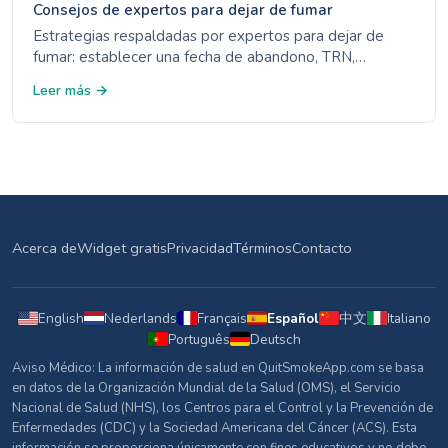
Consejos de expertos para dejar de fumar
Estrategias respaldadas por expertos para dejar de
fumar: establecer una fecha de abandono, TRN,
medicamentos recetados, líneas de ayuda y evitar
Leer más →
desencadenantes.
Acerca de
Widget gratis
Privacidad
Términos
Contacto
English
Nederlands
Français
Español
中文
Italiano
Português
Deutsch
Aviso Médico: La información de salud en QuitSmokeApp.com se basa
en datos de la Organización Mundial de la Salud (OMS), el Servicio
Nacional de Salud (NHS), los Centros para el Control y la Prevención de
Enfermedades (CDC) y la Sociedad Americana del Cáncer (ACS). Esta
información se proporciona únicamente con fines educativos y no debe