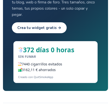
tu blog, web o firma de foro. Tres tamaños, cinco
temas, tus propios colores - un solo copiar y
pegar.
Crea tu widget gratis →
372 días 0 horas
SIN FUMAR
7440 cigarrillos evitados
3162,11 € ahorrados
Creado con QuitSmokeApp