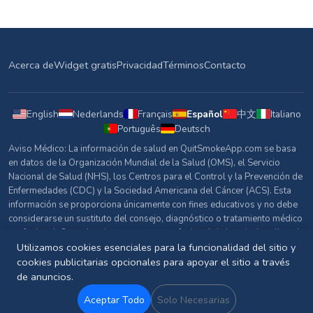
Acerca de
Widget gratis
Privacidad
Términos
Contacto
English
Nederlands
Français
Español
中文
Italiano
Português
Deutsch
Aviso Médico: La información de salud en QuitSmokeApp.com se basa
en datos de la Organización Mundial de la Salud (OMS), el Servicio
Nacional de Salud (NHS), los Centros para el Control y la Prevención de
Enfermedades (CDC) y la Sociedad Americana del Cáncer (ACS). Esta
información se proporciona únicamente con fines educativos y no debe
considerarse un sustituto del consejo, diagnóstico o tratamiento médico
profesional. Consulta siempre con un profesional de la salud cualificado
sobre cualquier pregunta relacionada con tu salud.
Utilizamos cookies esenciales para la funcionalidad del sitio y
cookies publicitarias opcionales para apoyar el sitio a través
Fuentes y Referencias
de anuncios.
© 2026 QuitSmokeApp.com. Todos los derechos reservados.
Aceptar Todo
Solo Necesarias