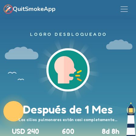
Ir al contenido principal
QuitSmokeApp
LOGRO DESBLOQUEADO
Después de 1 Mes
Los cilios pulmonares están casi completamente…
USD 240
600
8d 8h