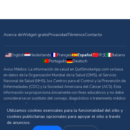
Acerca de
Widget gratis
Privacidad
Términos
Contacto
English
Nederlands
Français
Español
中文
Italiano
Português
Deutsch
Aviso Médico: La información de salud en QuitSmokeApp.com se basa
en datos de la Organización Mundial de la Salud (OMS), el Servicio
Nacional de Salud (NHS), los Centros para el Control y la Prevención de
Enfermedades (CDC) y la Sociedad Americana del Cáncer (ACS). Esta
información se proporciona únicamente con fines educativos y no debe
considerarse un sustituto del consejo, diagnóstico o tratamiento médico
profesional. Consulta siempre con un profesional de la salud cualificado
sobre cualquier pregunta relacionada con tu salud.
Utilizamos cookies esenciales para la funcionalidad del sitio y
cookies publicitarias opcionales para apoyar el sitio a través
Fuentes y Referencias
de anuncios.
© 2026 QuitSmokeApp.com. Todos los derechos reservados.