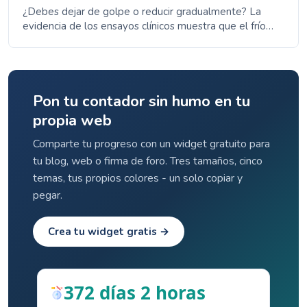
¿Debes dejar de golpe o reducir gradualmente? La
evidencia de los ensayos clínicos muestra que el frío
total tiene tasas de éxito más altas. Aprende los pros y
contras de ambos enfoques.
Pon tu contador sin humo en tu
propia web
Comparte tu progreso con un widget gratuito para
tu blog, web o firma de foro. Tres tamaños, cinco
temas, tus propios colores - un solo copiar y
pegar.
Crea tu widget gratis →
372 días 2 horas