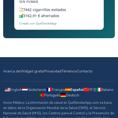
SIN FUMAR
7442 cigarrillos evitados
3162,91 € ahorrados
Creado con QuitSmokeApp
Acerca de
Widget gratis
Privacidad
Términos
Contacto
English
Nederlands
Français
Español
中文
Italiano
Português
Deutsch
Aviso Médico: La información de salud en QuitSmokeApp.com se basa
en datos de la Organización Mundial de la Salud (OMS), el Servicio
Nacional de Salud (NHS), los Centros para el Control y la Prevención de