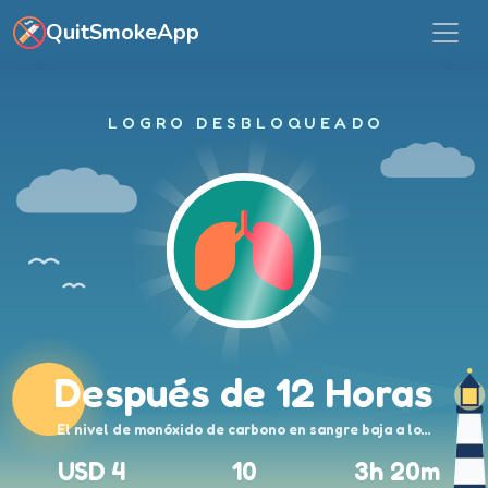
Ir al contenido principal
QuitSmokeApp
LOGRO DESBLOQUEADO
Después de 12 Horas
El nivel de monóxido de carbono en sangre baja a lo…
USD 4
10
3h 20m