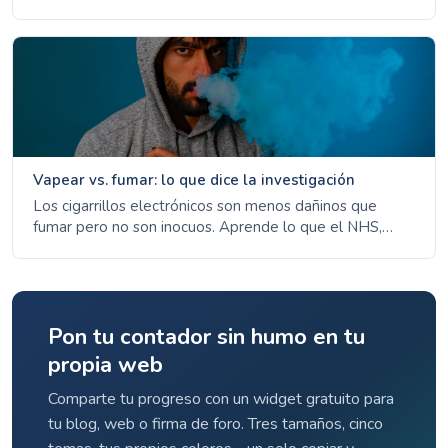
medicamentos recetados, líneas de ayuda y evitar
desencadenantes.
Vapear vs. fumar: lo que dice la investigación
Los cigarrillos electrónicos son menos dañinos que
fumar pero no son inocuos. Aprende lo que el NHS,
CDC y OMS dicen sobre vapear como herramienta para
dejar de fumar.
Pon tu contador sin humo en tu
propia web
Comparte tu progreso con un widget gratuito para
tu blog, web o firma de foro. Tres tamaños, cinco