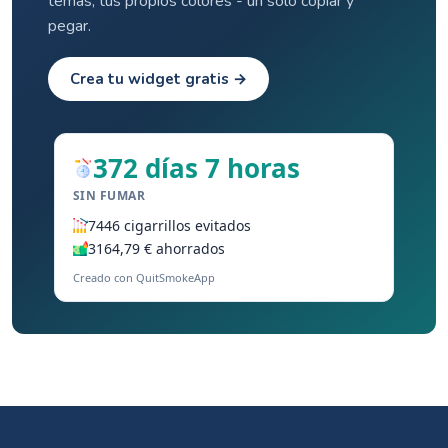
temas, tus propios colores - un solo copiar y
pegar.
Crea tu widget gratis →
372 días 7 horas
SIN FUMAR
7446 cigarrillos evitados
3164,79 € ahorrados
Creado con QuitSmokeApp