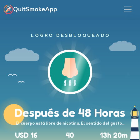
Ir al contenido principal
QuitSmokeApp
LOGRO DESBLOQUEADO
Después de 48 Horas
El cuerpo está libre de nicotina. El sentido del gusto…
USD 16
40
13h 20m