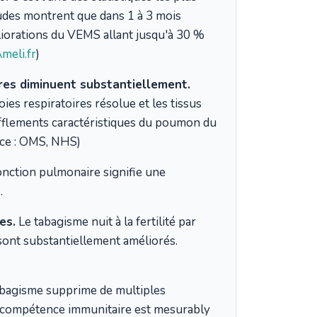
udes montrent que dans 1 à 3 mois
liorations du VEMS allant jusqu'à 30 %
meli.fr
)
ires diminuent substantiellement.
ies respiratoires résolue et les tissus
sifflements caractéristiques du poumon du
urce : OMS, NHS)
nction pulmonaire signifie une
.
es.
Le tabagisme nuit à la fertilité par
sont substantiellement améliorés.
bagisme supprime de multiples
la compétence immunitaire est mesurably