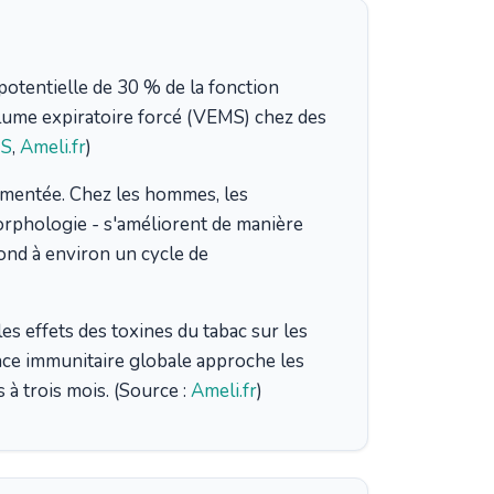
n potentielle de 30 % de la fonction
olume expiratoire forcé (VEMS) chez des
S
,
Ameli.fr
)
ocumentée. Chez les hommes, les
orphologie - s'améliorent de manière
pond à environ un cycle de
s effets des toxines du tabac sur les
nce immunitaire globale approche les
 trois mois. (Source :
Ameli.fr
)