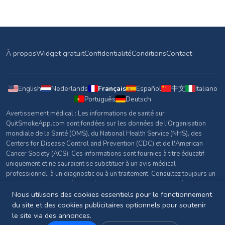
À propos
Widget gratuit
Confidentialité
Conditions
Contact
English
Nederlands
Français
Español
中文
Italiano
Português
Deutsch
Avertissement médical : Les informations de santé sur
QuitSmokeApp.com sont fondées sur les données de l'Organisation
mondiale de la Santé (OMS), du National Health Service (NHS), des
Centers for Disease Control and Prevention (CDC) et de l'American
Cancer Society (ACS). Ces informations sont fournies à titre éducatif
uniquement et ne sauraient se substituer à un avis médical
professionnel, à un diagnostic ou à un traitement. Consultez toujours un
professionnel de santé qualifié pour toute question relative à votre
santé.
Nous utilisons des cookies essentiels pour le fonctionnement
du site et des cookies publicitaires optionnels pour soutenir
Sources et références
le site via des annonces.