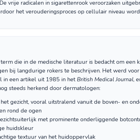
De vrije radicalen in sigarettenrook veroorzaken uitgeb
rdoor het verouderingsproces op cellulair niveau word
 term die in de medische literatuur is bedacht om een k
en bij langdurige rokers te beschrijven. Het werd voor
in een artikel uit 1985 in het
British Medical Journal
, 
nog steeds herkend door dermatologen:
 het gezicht, vooral uitstralend vanuit de boven- en ond
) en rond de ogen
ezichtsuiterlijk met prominente onderliggende botcon
ige huidskleur
achtige textuur van het huidoppervlak