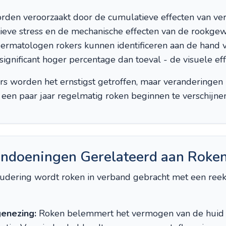
den veroorzaakt door de cumulatieve effecten van verm
tieve stress en de mechanische effecten van de rookgew
dermatologen rokers kunnen identificeren aan de hand v
ignificant hoger percentage dan toeval - de visuele effe
rs worden het ernstigst getroffen, maar veranderinge
s een paar jaar regelmatig roken beginnen te verschijnen
ndoeningen Gerelateerd aan Roke
oudering wordt roken in verband gebracht met een ree
enezing:
Roken belemmert het vermogen van de huid o