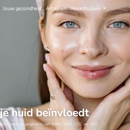
Jouw gezondheid
Artikelen
Rekenhulpen
je huid beïnvloedt
Gebaseerd op gegevens van WHO, NHS, CDC en ACS