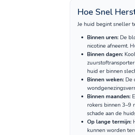
Hoe Snel Herst
Je huid begint sneller 
Binnen uren:
De blo
nicotine afneemt. 
Binnen dagen:
Kool
zuurstoftransporte
huid er binnen slec
Binnen weken:
De c
wondgenezingsverm
Binnen maanden:
E
rokers binnen 3–9 
schade aan de huids
Op lange termijn:
H
kunnen worden teru