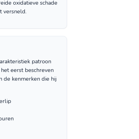
reide oxidatieve schade
t versneld.
arakteristiek patroon
 het eerst beschreven
en de kenmerken die hij
erlip
touren