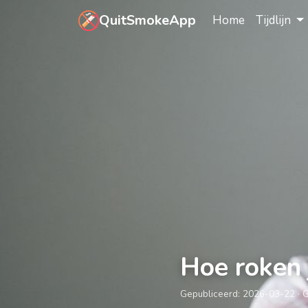
Ga naar hoofdinhoud
QuitSmokeApp
Home
Tijdlijn
Hoe roken 
Gepubliceerd:
2026-03-22
· 