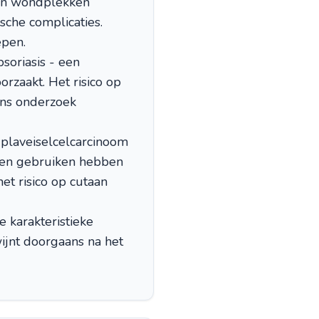
aan wondplekken
ische complicaties.
epen.
soriasis - een
rzaakt. Het risico op
gens onderzoek
plaveiselcelcarcinoom
cten gebruiken hebben
et risico op cutaan
 karakteristieke
wijnt doorgaans na het