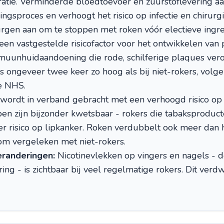
atie. Verminderde bloedtoevoer en zuurstoflevering 
ingsproces en verhoogt het risico op infectie en chirurg
rgen aan om te stoppen met roken vóór electieve ingr
een vastgestelde risicofactor voor het ontwikkelen van p
uunhuidaandoening die rode, schilferige plaques veroo
kers ongeveer twee keer zo hoog als bij niet-rokers, vol
e NHS.
ordt in verband gebracht met een verhoogd risico op 
ppen zijn bijzonder kwetsbaar - rokers die tabaksprodu
er risico op lipkanker. Roken verdubbelt ook meer dan h
om vergeleken met niet-rokers.
eranderingen:
Nicotinevlekken op vingers en nagels - de
ing - is zichtbaar bij veel regelmatige rokers. Dit verd