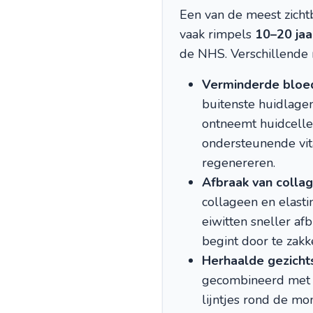
Een van de meest zicht
vaak rimpels
10–20 jaa
de NHS. Verschillende 
Verminderde bloe
buitenste huidlage
ontneemt huidcelle
ondersteunende vit
regenereren.
Afbraak van collag
collageen en elasti
eiwitten sneller af
begint door te zakk
Herhaalde gezich
gecombineerd met s
lijntjes rond de mo