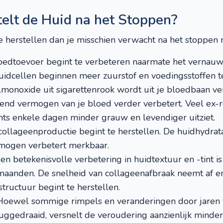
elt de Huid na het Stoppen?
te herstellen dan je misschien verwacht na het stoppen 
edtoevoer begint te verbeteren naarmate het vernauw
Huidcellen beginnen meer zuurstof en voedingsstoffen t
monoxide uit sigarettenrook wordt uit je bloedbaan ve
rend vermogen van je bloed verder verbetert. Veel ex-
hts enkele dagen minder grauw en levendiger uitziet.
ollageenproductie begint te herstellen. De huidhydrata
ogen verbetert merkbaar.
en betekenisvolle verbetering in huidtextuur en -tint is
maanden. De snelheid van collageenafbraak neemt af e
tructuur begint te herstellen.
oewel sommige rimpels en veranderingen door jaren v
ggedraaid, versnelt de veroudering aanzienlijk minder