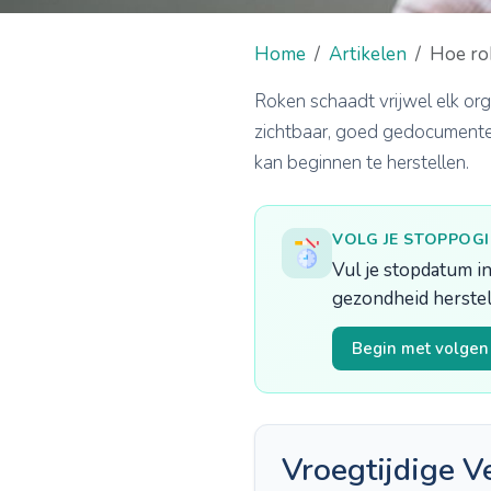
Home
Artikelen
Hoe rok
Roken schaadt vrijwel elk org
zichtbaar, goed gedocumentee
kan beginnen te herstellen.
VOLG JE STOPPOG
Vul je stopdatum in
gezondheid herstel
Begin met volge
Vroegtijdige V