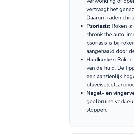
verwonding of oper
vertraagt het genez
Daarom raden chiru
Psoriasis:
Roken is 
chronische auto-imm
psoriasis is bij ro
aangehaald door d
Huidkanker:
Roken w
van de huid. De li
een aanzienlijk hog
plaveiselcelcarcino
Nagel- en vingerv
geelbruine verkleur
stoppen.