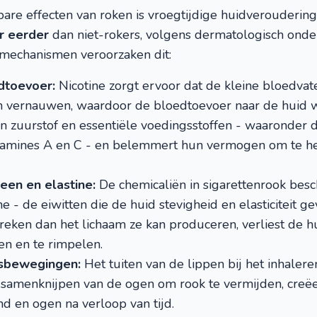
bare effecten van roken is vroegtijdige huidverouderin
r eerder
dan niet-rokers, volgens dermatologisch ond
mechanismen veroorzaken dit:
dtoevoer:
Nicotine zorgt ervoor dat de kleine bloedvate
n vernauwen, waardoor de bloedtoevoer naar de huid w
n zuurstof en essentiële voedingsstoffen - waaronder 
amines A en C - en belemmert hun vermogen om te her
een en elastine:
De chemicaliën in sigarettenrook besc
ne - de eiwitten die de huid stevigheid en elasticiteit 
breken dan het lichaam ze kan produceren, verliest de hu
en en te rimpelen.
tsbewegingen:
Het tuiten van de lippen bij het inhalere
amenknijpen van de ogen om rook te vermijden, creëer
nd en ogen na verloop van tijd.