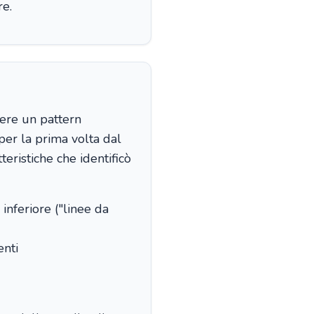
re.
vere un pattern
 per la prima volta dal
tteristiche che identificò
 inferiore ("linee da
enti