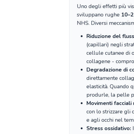
Uno degli effetti più vi
sviluppano rughe
10–2
NHS. Diversi meccanism
Riduzione del flus
(capillari) negli st
cellule cutanee di o
collagene - comprom
Degradazione di co
direttamente collag
elasticità. Quando 
produrle, la pelle p
Movimenti facciali r
con lo strizzare gli
e agli occhi nel tem
Stress ossidativo:
I