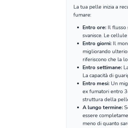
La tua pelle inizia a r
fumare:
Entro ore:
Il flusso
svanisce. Le cellule
Entro giorni:
Il mono
migliorando ulterio
riferiscono che la l
Entro settimane:
La
La capacità di guar
Entro mesi:
Un migli
ex fumatori entro 3
struttura della pelle
A lungo termine:
Se
essere completament
meno di quanto sare