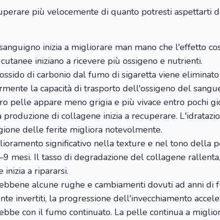
ecuperare più velocemente di quanto potresti aspettarti
 sanguigno inizia a migliorare man mano che l'effetto cost
 cutanee iniziano a ricevere più ossigeno e nutrienti.
ssido di carbonio dal fumo di sigaretta viene eliminato
rmente la capacità di trasporto dell'ossigeno del sangue
oro pelle appare meno grigia e più vivace entro pochi gio
 produzione di collagene inizia a recuperare. L'idratazio
igione delle ferite migliora notevolmente.
oramento significativo nella texture e nel tono della pe
–9 mesi. Il tasso di degradazione del collagene rallenta
 inizia a ripararsi.
bbene alcune rughe e cambiamenti dovuti ad anni di
e invertiti, la progressione dell'invecchiamento accele
bbe con il fumo continuato. La pelle continua a miglio