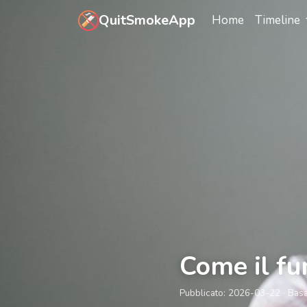
Vai al contenuto principale
QuitSmokeApp
Home
Timeline
Come il fu
Pubblicato:
2026-03-22
· Bas