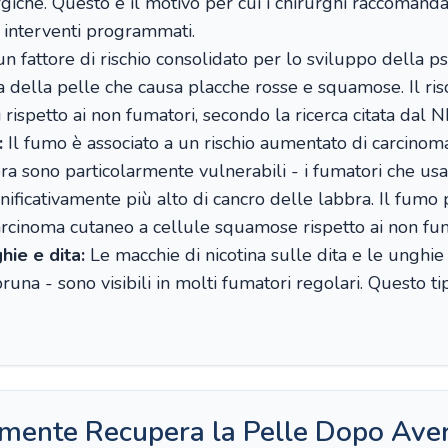
rgiche. Questo è il motivo per cui i chirurghi raccomand
 interventi programmati.
n fattore di rischio consolidato per lo sviluppo della ps
ella pelle che causa placche rosse e squamose. Il rischi
rispetto ai non fumatori, secondo la ricerca citata dal 
:
Il fumo è associato a un rischio aumentato di carcino
bra sono particolarmente vulnerabili - i fumatori che us
gnificativamente più alto di cancro delle labbra. Il fumo
 carcinoma cutaneo a cellule squamose rispetto ai non fum
ie e dita:
Le macchie di nicotina sulle dita e le unghie -
runa - sono visibili in molti fumatori regolari. Questo t
mente Recupera la Pelle Dopo Ave