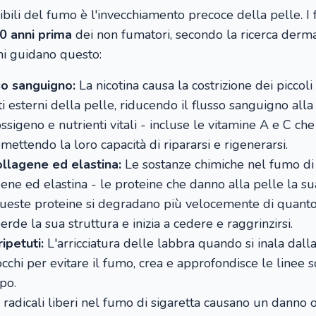
sibili del fumo è l'invecchiamento precoce della pelle. I
0 anni prima
dei non fumatori, secondo la ricerca dermat
i guidano questo:
so sanguigno:
La nicotina causa la costrizione dei piccoli
rati esterni della pelle, riducendo il flusso sanguigno all
ssigeno e nutrienti vitali - incluse le vitamine A e C ch
ettendo la loro capacità di ripararsi e rigenerarsi.
llagene ed elastina:
Le sostanze chimiche nel fumo di
ene ed elastina - le proteine che danno alla pelle la s
queste proteine si degradano più velocemente di quanto
erde la sua struttura e inizia a cedere e raggrinzirsi.
ipetuti:
L'arricciatura delle labbra quando si inala dall
 occhi per evitare il fumo, crea e approfondisce le linee so
po.
 radicali liberi nel fumo di sigaretta causano un danno o