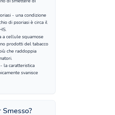
ano di smettere di
oriasi - una condizione
o di psoriasi è circa il
NHS.
ma a cellule squamose
ano prodotti del tabacco
 più che raddoppia
atori.
 la caratteristica
ipicamente svanisce
r Smesso?