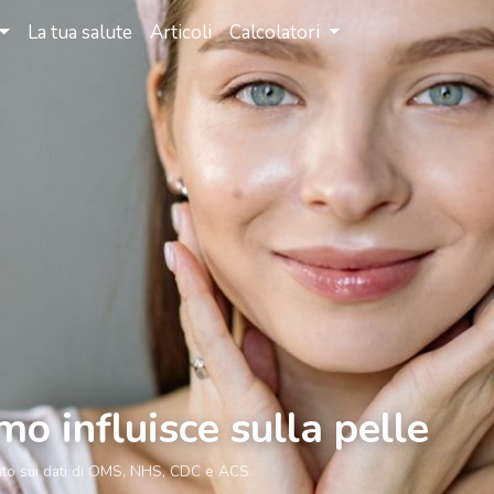
La tua salute
Articoli
Calcolatori
mo influisce sulla pelle
ato sui dati di OMS, NHS, CDC e ACS