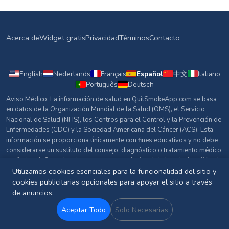
Acerca de
Widget gratis
Privacidad
Términos
Contacto
English
Nederlands
Français
Español
中文
Italiano
Português
Deutsch
Aviso Médico: La información de salud en QuitSmokeApp.com se basa
en datos de la Organización Mundial de la Salud (OMS), el Servicio
Nacional de Salud (NHS), los Centros para el Control y la Prevención de
Enfermedades (CDC) y la Sociedad Americana del Cáncer (ACS). Esta
información se proporciona únicamente con fines educativos y no debe
considerarse un sustituto del consejo, diagnóstico o tratamiento médico
profesional. Consulta siempre con un profesional de la salud cualificado
sobre cualquier pregunta relacionada con tu salud.
Utilizamos cookies esenciales para la funcionalidad del sitio y
cookies publicitarias opcionales para apoyar el sitio a través
Fuentes y Referencias
de anuncios.
© 2026 QuitSmokeApp.com. Todos los derechos reservados.
Aceptar Todo
Solo Necesarias