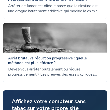
Arrêter de fumer est difficile parce que la nicotine est
une drogue hautement addictive qui modifie la chimie
du cerveau. Découvrez la science de la dépendance,
pourquoi les habitudes persistent et comment la
plupart des gens réussissent après plusieurs tentatives.
Arrêt brutal vs réduction progressive : quelle
méthode est plus efficace ?
Devez-vous arrêter brutalement ou réduire
progressivement ? Les preuves des essais cliniques
montrent que l'arrêt brutal a des taux de succès plus
élevés. Apprenez les avantages et inconvénients des
deux approches.
Affichez votre compteur sans
tabac sur votre propre site