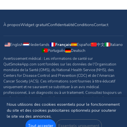
À propos
Widget gratuit
Confidentialité
Conditions
Contact
English
Nederlands
Français
Español
中文
Italiano
Português
Deutsch
Avertissement médical : Les informations de santé sur
QuitSmokeApp.com sont fondées sur les données de l'Organisation
mondiale de la Santé (OMS), du National Health Service (NHS), des
Centers for Disease Control and Prevention (CDC) et de l'American
Cancer Society (ACS). Ces informations sont fournies à titre éducatif
uniquement et ne sauraient se substituer à un avis médical
professionnel, à un diagnostic ou à un traitement. Consultez toujours un
professionnel de santé qualifié pour toute question relative à votre
santé.
Nous utilisons des cookies essentiels pour le fonctionnement
du site et des cookies publicitaires optionnels pour soutenir
Sources et références
le site via des annonces.
© 2026 QuitSmokeApp.com. Tous droits réservés.
Tout accepter
Essentiels uniquement