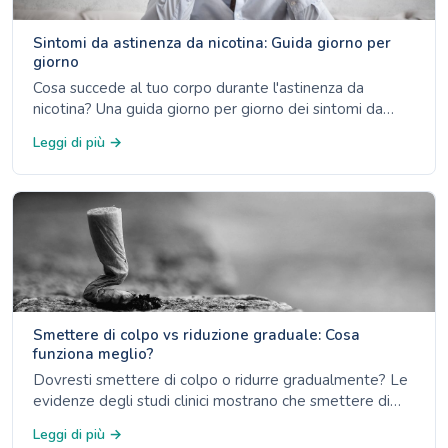
Sintomi da astinenza da nicotina: Guida giorno per
giorno
Cosa succede al tuo corpo durante l'astinenza da
nicotina? Una guida giorno per giorno dei sintomi da
astinenza - dall'ansia del giorno 1 al miglioramento
Leggi di più →
dell'umore alla settimana 4 - supportata dai dati di
NHS, CDC e ACS.
Smettere di colpo vs riduzione graduale: Cosa
funziona meglio?
Dovresti smettere di colpo o ridurre gradualmente? Le
evidenze degli studi clinici mostrano che smettere di
colpo ha tassi di successo più alti. Scopri i pro e i contro
Leggi di più →
di entrambi gli approcci.