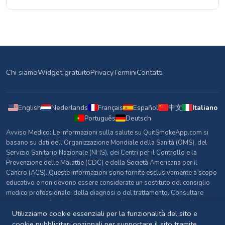
Chi siamo
Widget gratuito
Privacy
Termini
Contatti
English
Nederlands
Français
Español
中文
Italiano
Português
Deutsch
Avviso Medico: Le informazioni sulla salute su QuitSmokeApp.com si
basano su dati dell'Organizzazione Mondiale della Sanità (OMS), del
Servizio Sanitario Nazionale (NHS), dei Centri per il Controllo e la
Prevenzione delle Malattie (CDC) e della Società Americana per il
Cancro (ACS). Queste informazioni sono fornite esclusivamente a scopo
educativo e non devono essere considerate un sostituto del consiglio
medico professionale, della diagnosi o del trattamento. Consultare
sempre un professionista sanitario qualificato per domande sulla
propria salute.
Utilizziamo cookie essenziali per la funzionalità del sito e
cookie pubblicitari opzionali per supportare il sito tramite