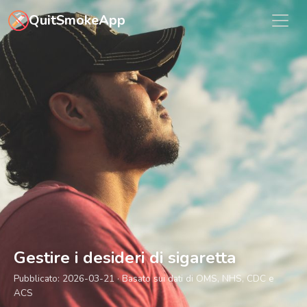
Vai al contenuto principale
QuitSmokeApp
Gestire i desideri di sigaretta
Pubblicato:
2026-03-21
· Basato sui dati di OMS, NHS, CDC e
ACS