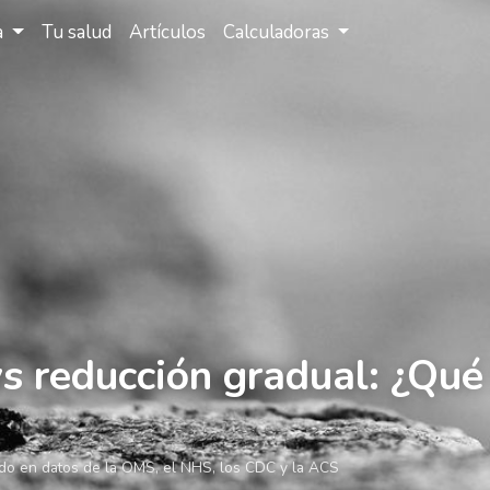
a
Tu salud
Artículos
Calculadoras
 vs reducción gradual: ¿Qué
do en datos de la OMS, el NHS, los CDC y la ACS