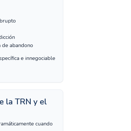
abrupto
dicción
ha de abandono
specífica e innegociable
e la TRN y el
 dramáticamente cuando