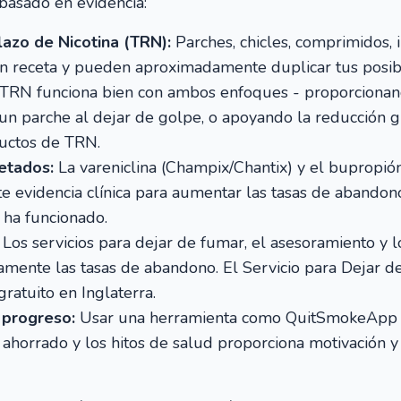
basado en evidencia:
azo de Nicotina (TRN):
Parches, chicles, comprimidos, 
sin receta y pueden aproximadamente duplicar tus posib
 TRN funciona bien con ambos enfoques - proporcionand
un parche al dejar de golpe, o apoyando la reducción gr
ductos de TRN.
etados:
La vareniclina (Champix/Chantix) y el bupropi
te evidencia clínica para aumentar las tasas de abando
e ha funcionado.
Los servicios para dejar de fumar, el asesoramiento y 
vamente las tasas de abandono. El Servicio para Dejar
ratuito en Inglaterra.
 progreso:
Usar una herramienta como QuitSmokeApp p
o ahorrado y los hitos de salud proporciona motivación y 