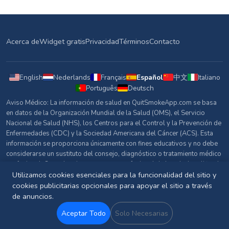
Acerca de
Widget gratis
Privacidad
Términos
Contacto
English
Nederlands
Français
Español
中文
Italiano
Português
Deutsch
Aviso Médico: La información de salud en QuitSmokeApp.com se basa
en datos de la Organización Mundial de la Salud (OMS), el Servicio
Nacional de Salud (NHS), los Centros para el Control y la Prevención de
Enfermedades (CDC) y la Sociedad Americana del Cáncer (ACS). Esta
información se proporciona únicamente con fines educativos y no debe
considerarse un sustituto del consejo, diagnóstico o tratamiento médico
profesional. Consulta siempre con un profesional de la salud cualificado
sobre cualquier pregunta relacionada con tu salud.
Utilizamos cookies esenciales para la funcionalidad del sitio y
cookies publicitarias opcionales para apoyar el sitio a través
Fuentes y Referencias
de anuncios.
© 2026 QuitSmokeApp.com. Todos los derechos reservados.
Aceptar Todo
Solo Necesarias