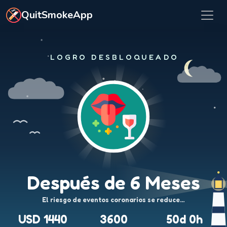
Ir al contenido principal
QuitSmokeApp
LOGRO DESBLOQUEADO
Después de 6 Meses
El riesgo de eventos coronarios se reduce…
USD 1440
3600
50d 0h