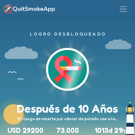
Ir al contenido principal
QuitSmokeApp
LOGRO DESBLOQUEADO
Después de 10 Años
El riesgo de muerte por cáncer de pulmón cae a la…
USD 29200
73.000
1013d 21h