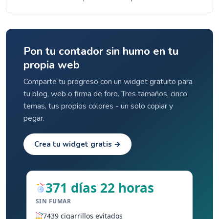
Aprende la ciencia de la adicción y por qué la mayoría
de las personas tienen éxito después de múltiples
intentos.
Pon tu contador sin humo en tu
propia web
Comparte tu progreso con un widget gratuito para
tu blog, web o firma de foro. Tres tamaños, cinco
temas, tus propios colores - un solo copiar y
pegar.
Crea tu widget gratis →
371 días 22 horas
SIN FUMAR
7439 cigarrillos evitados