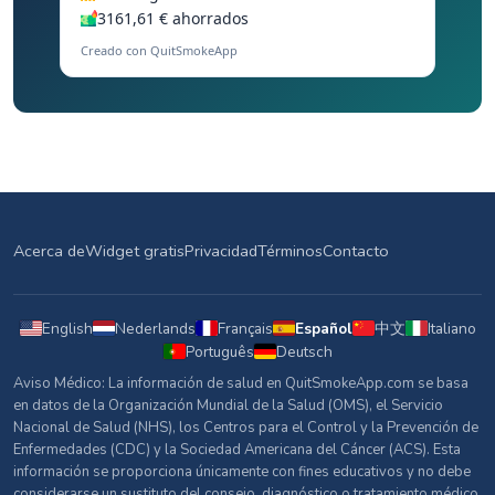
3161,61 € ahorrados
Creado con QuitSmokeApp
Acerca de
Widget gratis
Privacidad
Términos
Contacto
English
Nederlands
Français
Español
中文
Italiano
Português
Deutsch
Aviso Médico: La información de salud en QuitSmokeApp.com se basa
en datos de la Organización Mundial de la Salud (OMS), el Servicio
Nacional de Salud (NHS), los Centros para el Control y la Prevención de
Enfermedades (CDC) y la Sociedad Americana del Cáncer (ACS). Esta
información se proporciona únicamente con fines educativos y no debe
considerarse un sustituto del consejo, diagnóstico o tratamiento médico