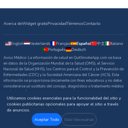
Acerca de
Widget gratis
Privacidad
Términos
Contacto
English
Nederlands
Français
Español
中文
Italiano
Português
Deutsch
Aviso Médico: La información de salud en QuitSmokeApp.com se basa
en datos de la Organización Mundial de la Salud (OMS), el Servicio
Nacional de Salud (NHS), los Centros para el Control y la Prevención de
Enfermedades (CDC) y la Sociedad Americana del Cáncer (ACS). Esta
información se proporciona únicamente con fines educativos y no debe
considerarse un sustituto del consejo, diagnóstico o tratamiento médico
profesional. Consulta siempre con un profesional de la salud cualificado
sobre cualquier pregunta relacionada con tu salud.
Utilizamos cookies esenciales para la funcionalidad del sitio y
cookies publicitarias opcionales para apoyar el sitio a través
Fuentes y Referencias
de anuncios.
© 2026 QuitSmokeApp.com. Todos los derechos reservados.
Aceptar Todo
Solo Necesarias