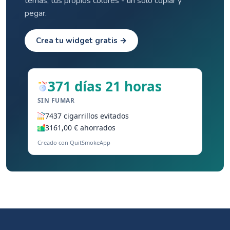
temas, tus propios colores - un solo copiar y
pegar.
Crea tu widget gratis →
371 días 21 horas
SIN FUMAR
7437 cigarrillos evitados
3161,00 € ahorrados
Creado con QuitSmokeApp