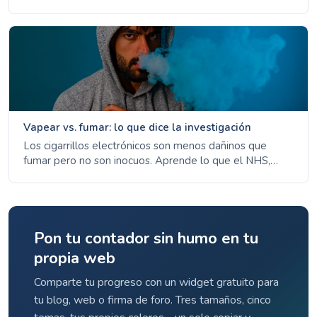
medicamentos recetados, líneas de ayuda y evitar
desencadenantes.
Vapear vs. fumar: lo que dice la investigación
Los cigarrillos electrónicos son menos dañinos que
fumar pero no son inocuos. Aprende lo que el NHS,
CDC y OMS dicen sobre vapear como herramienta para
dejar de fumar.
Pon tu contador sin humo en tu
propia web
Comparte tu progreso con un widget gratuito para
tu blog, web o firma de foro. Tres tamaños, cinco