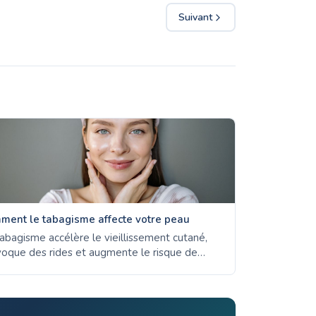
Suivant
ment le tabagisme affecte votre peau
abagisme accélère le vieillissement cutané,
oque des rides et augmente le risque de
cer de la peau. Découvrez comment les
arettes endommagent votre peau et à quelle
sse elle peut récupérer après l'arrêt.