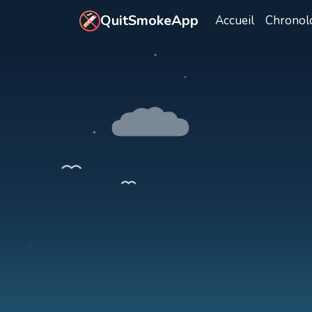
Aller au contenu principal
QuitSmokeApp
Accueil
Chronol