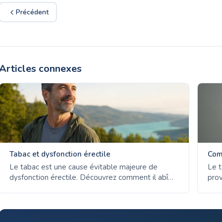
Précédent
Articles connexes
Tabac et dysfonction érectile
Com
Le tabac est une cause évitable majeure de
Le t
dysfonction érectile. Découvrez comment il abîme
prov
la circulation sanguine - et à quelle vitesse les
can
érections s'améliorent après l'arrêt.
cig
vite