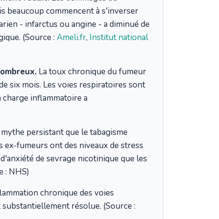
ais beaucoup commencent à s'inverser
arien - infarctus ou angine - a diminué de
gique. (Source :
Ameli.fr
,
Institut national
nombreux.
La toux chronique du fumeur
e six mois. Les voies respiratoires sont
la charge inflammatoire a
mythe persistant que le tabagisme
es ex-fumeurs ont des niveaux de stress
e d'anxiété de sevrage nicotinique que les
e : NHS)
flammation chronique des voies
st substantiellement résolue. (Source :