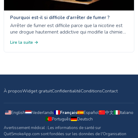
Pourquoi est-il si difficile d'arrêter de fumer ?
Arrêter de fumer est difficile parce que la nicotine est
une drogue hautement addictive qui modifie la chimie
du cerveau. Découvrez la science de la dépendance,
Lire la suite →
pourquoi les habitudes persistent et comment la
plupart des gens réussissent après plusieurs tentatives.
À propos
Widget gratuit
Confidentialité
Conditions
Contact
English
Nederlands
Français
Español
中文
Italiano
Português
Deutsch
Avertissement médical : Les informations de santé sur
QuitSmokeApp.com sont fondées sur les données de l'Organisation