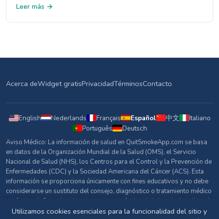
depresión a largo plazo. Conoce los hechos sobre la
Leer más →
nicotina, el estrés y el bienestar mental.
Acerca de
Widget gratis
Privacidad
Términos
Contacto
English
Nederlands
Français
Español
中文
Italiano
Português
Deutsch
Aviso Médico: La información de salud en QuitSmokeApp.com se basa
en datos de la Organización Mundial de la Salud (OMS), el Servicio
Nacional de Salud (NHS), los Centros para el Control y la Prevención de
Enfermedades (CDC) y la Sociedad Americana del Cáncer (ACS). Esta
información se proporciona únicamente con fines educativos y no debe
considerarse un sustituto del consejo, diagnóstico o tratamiento médico
profesional. Consulta siempre con un profesional de la salud cualificado
sobre cualquier pregunta relacionada con tu salud.
Utilizamos cookies esenciales para la funcionalidad del sitio y