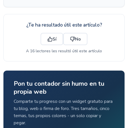
¿Te ha resultado útil este artículo?
Sí
No
A 16 lectores les resultó útil este artículo
Pon tu contador sin humo en tu
propia web
Comparte tu progreso con un widget gratuito para
tu blog, web o firma de foro. Tres tamaños, cinco
temas, tus propios colores - un solo copiar y
pegar.