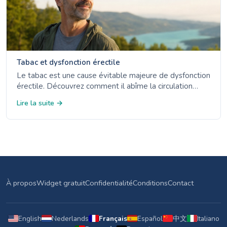
Tabac et dysfonction érectile
Le tabac est une cause évitable majeure de dysfonction
érectile. Découvrez comment il abîme la circulation
sanguine - et à quelle vitesse les érections s'améliorent
Lire la suite →
après l'arrêt.
À propos
Widget gratuit
Confidentialité
Conditions
Contact
English
Nederlands
Français
Español
中文
Italiano